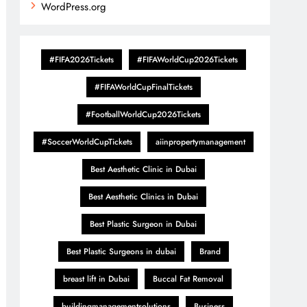
WordPress.org
#FIFA2026Tickets
#FIFAWorldCup2026Tickets
#FIFAWorldCupFinalTickets
#FootballWorldCup2026Tickets
#SoccerWorldCupTickets
aiinpropertymanagement
Best Aesthetic Clinic in Dubai
Best Aesthetic Clinics in Dubai
Best Plastic Surgeon in Dubai
Best Plastic Surgeons in dubai
Brand
breast lift in Dubai
Buccal Fat Removal
buildingmanagementsolutions
Business