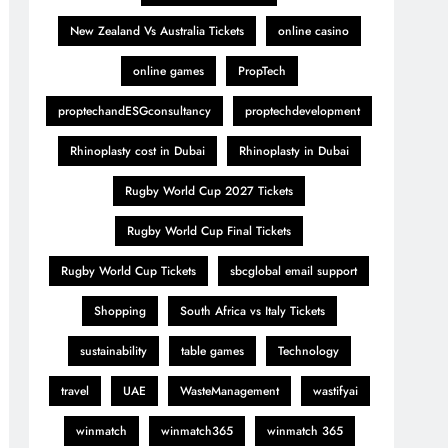
New Zealand Vs Australia Tickets
online casino
online games
PropTech
proptechandESGconsultancy
proptechdevelopment
Rhinoplasty cost in Dubai
Rhinoplasty in Dubai
Rugby World Cup 2027 Tickets
Rugby World Cup Final Tickets
Rugby World Cup Tickets
sbcglobal email support
Shopping
South Africa vs Italy Tickets
sustainability
table games
Technology
travel
UAE
WasteManagement
wastifyai
winmatch
winmatch365
winmatch 365