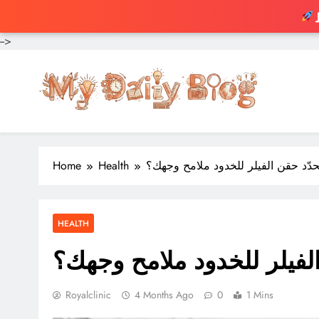
-->
Skip
to
content
حدّد حقن الفيلر للخدود ملامح وجهك؟
Health
Home
HEALTH
الفيلر للخدود ملامح وجهك؟
Royalclinic
4 Months Ago
0
1 Mins