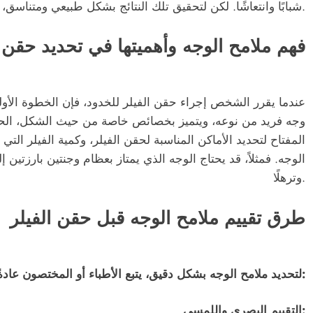
شبابًا وانتعاشًا. لكن لتحقيق تلك النتائج بشكل طبيعي ومتناسق، لابد من تحديد الملامح بشكل دقيق قبل الإجراء.
فهم ملامح الوجه وأهميتها في تحديد حقن ا
عندما يقرر الشخص إجراء حقن الفيلر للخدود، فإن الخطوة الأو
وجه فريد من نوعه، ويتميز بخصائص خاصة من حيث الشكل، الحجم
المفتاح لتحديد الأماكن المناسبة لحقن الفيلر، وكمية الفيلر ال
الوجه. فمثلاً، قد يحتاج الوجه الذي يمتاز بعظام وجنتين بارزتين إ
وترهلًا.
طرق تقييم ملامح الوجه قبل حقن الفيلر
لتحديد ملامح الوجه بشكل دقيق، يتبع الأطباء أو المختصون عادةً خطوات منهجية تشمل:
التقييم البصري واللمسي: