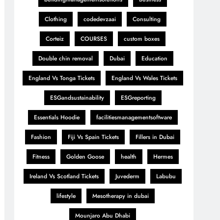
Clothing
codedevzaai
Consulting
Corteiz
COURSES
custom boxes
Double chin removal
Dubai
Education
England Vs Tonga Tickets
England Vs Wales Tickets
ESGandsustainability
ESGreporting
Essentials Hoodie
facilitiesmanagementsoftware
Fashion
Fiji Vs Spain Tickets
Fillers in Dubai
Fitness
Golden Goose
health
Hermes
Ireland Vs Scotland Tickets
Juvederm
Labubu
lifestyle
Mesotherapy in dubai
Mounjaro Abu Dhabi