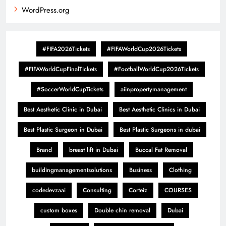
WordPress.org
#FIFA2026Tickets
#FIFAWorldCup2026Tickets
#FIFAWorldCupFinalTickets
#FootballWorldCup2026Tickets
#SoccerWorldCupTickets
aiinpropertymanagement
Best Aesthetic Clinic in Dubai
Best Aesthetic Clinics in Dubai
Best Plastic Surgeon in Dubai
Best Plastic Surgeons in dubai
Brand
breast lift in Dubai
Buccal Fat Removal
buildingmanagementsolutions
Business
Clothing
codedevzaai
Consulting
Corteiz
COURSES
custom boxes
Double chin removal
Dubai