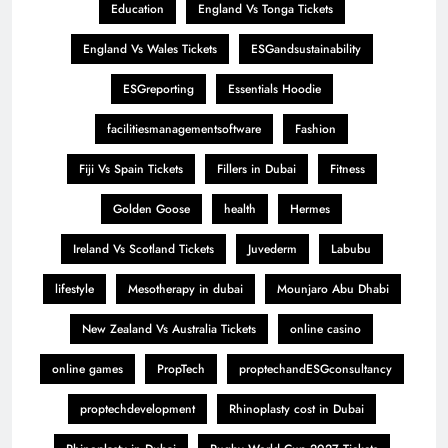
Education
England Vs Tonga Tickets
England Vs Wales Tickets
ESGandsustainability
ESGreporting
Essentials Hoodie
facilitiesmanagementsoftware
Fashion
Fiji Vs Spain Tickets
Fillers in Dubai
Fitness
Golden Goose
health
Hermes
Ireland Vs Scotland Tickets
Juvederm
Labubu
lifestyle
Mesotherapy in dubai
Mounjaro Abu Dhabi
New Zealand Vs Australia Tickets
online casino
online games
PropTech
proptechandESGconsultancy
proptechdevelopment
Rhinoplasty cost in Dubai