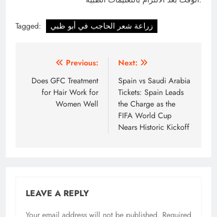
زراعة شعر الحاجب في أبو ظبي
Tagged:
Post
Previous:
Next:
navigation
Does GFC Treatment
Spain vs Saudi Arabia
for Hair Work for
Tickets: Spain Leads
Women Well
the Charge as the
FIFA World Cup
Nears Historic Kickoff
LEAVE A REPLY
Your email address will not be published.
Required