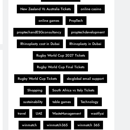
New Zealand Vs Australia Tickets
online casino
online games
PropTech
proptechandESGconsultancy
proptechdevelopment
Rhinoplasty cost in Dubai
Rhinoplasty in Dubai
Rugby World Cup 2027 Tickets
Rugby World Cup Final Tickets
Rugby World Cup Tickets
sbcglobal email support
Shopping
South Africa vs Italy Tickets
sustainability
table games
Technology
travel
UAE
WasteManagement
wastifyai
winmatch
winmatch365
winmatch 365