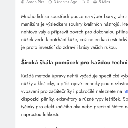
Aaron.pirs
3 Months Ago
0
5 Mins
Mnoho lidí se soustředí pouze na výběr barvy, ale sk
manikúra je výsledkem souhry kvalitních nástrojů, kt
nehtové valy a připravit povrch pro dokonalou přiln
nůžek vede k potrhání kůže, což nejen kazí estetický d
je proto investicí do zdraví i krásy vašich rukou.
Široká škála pomůcek pro každou techn
Každá metoda úpravy nehtů vyžaduje specifické vyba
nůžky a kleštičky, u přístrojové techniky jsou nezbyt
vybavení pro začátečníky i pokročilé naleznete na
ht
dispozici pilníky, exkavátory a různé typy leštiček. 
tyčinky pro efekt kočičího oka nebo precizní štětce na
naprostou lehkostí.