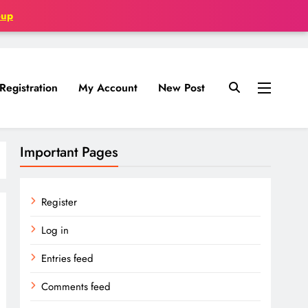
oup
Registration
My Account
New Post
Important Pages
Register
Log in
Entries feed
Comments feed