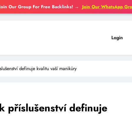
Join Our Group For Free Backlinks!
→
Join Our WhatsApp Gr
Login
íslušenství definuje kvalitu vaší manikúry
ak příslušenství definuje