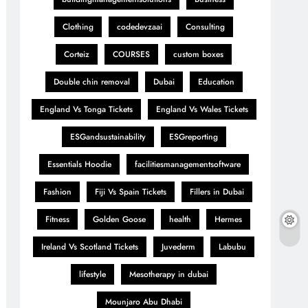
Clothing
codedevzaai
Consulting
Corteiz
COURSES
custom boxes
Double chin removal
Dubai
Education
England Vs Tonga Tickets
England Vs Wales Tickets
ESGandsustainability
ESGreporting
Essentials Hoodie
facilitiesmanagementsoftware
Fashion
Fiji Vs Spain Tickets
Fillers in Dubai
Fitness
Golden Goose
health
Hermes
Ireland Vs Scotland Tickets
Juvederm
Labubu
lifestyle
Mesotherapy in dubai
Mounjaro Abu Dhabi