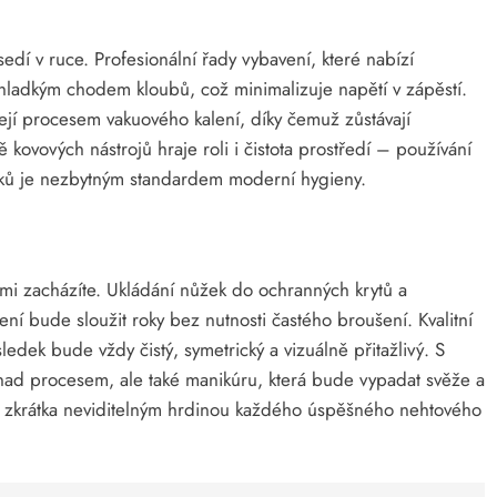
sedí v ruce. Profesionální řady vybavení, které nabízí
hladkým chodem kloubů, což minimalizuje napětí v zápěstí.
zejí procesem vakuového kalení, díky čemuž zůstávají
 kovových nástrojů hraje roli i čistota prostředí – používání
usků je nezbytným standardem moderní hygieny.
 nimi zacházíte. Ukládání nůžek do ochranných krytů a
ní bude sloužit roky bez nutnosti častého broušení. Kvalitní
sledek bude vždy čistý, symetrický a vizuálně přitažlivý. S
 nad procesem, ale také manikúru, která bude vypadat svěže a
 zkrátka neviditelným hrdinou každého úspěšného nehtového