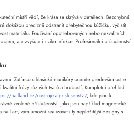
uteční mistři vědí, že krása se skrývá v detailech. Bezchybná
eré dokážou precizně odstranit přebytečnou kůžičku, vyčistit
avost materiálu. Používání opotřebovaných nebo nekvalitních
ojem, ale zvyšuje i riziko infekce. Profesionální příslušenství
iku
vení. Zatímco u klasické manikúry oceníte především ostré
né kvalitní frézy různých tvarů a hrubostí. Kompletní přehled
tps://nailland.cz/nastroje-a-prislusenstvi/
, kde jsou k
Správně zvolené příslušenství, jako jsou například magnetické
 nail art, vám umožní realizovat i ty nejsložitější designy s