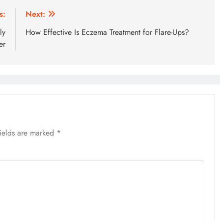
s:
Next:
ly
How Effective Is Eczema Treatment for Flare-Ups?
er
fields are marked
*