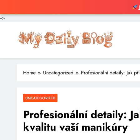
-->
Skip
to
content
Home
Uncategorized
Profesionální detaily: Jak př
UNCATEGORIZED
Profesionální detaily: J
kvalitu vaší manikúry