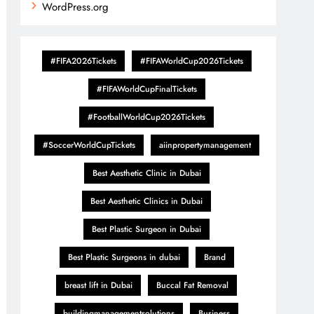
WordPress.org
#FIFA2026Tickets
#FIFAWorldCup2026Tickets
#FIFAWorldCupFinalTickets
#FootballWorldCup2026Tickets
#SoccerWorldCupTickets
aiinpropertymanagement
Best Aesthetic Clinic in Dubai
Best Aesthetic Clinics in Dubai
Best Plastic Surgeon in Dubai
Best Plastic Surgeons in dubai
Brand
breast lift in Dubai
Buccal Fat Removal
buildingmanagementsolutions
Business