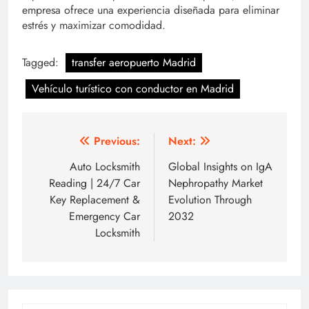
empresa ofrece una experiencia diseñada para eliminar
estrés y maximizar comodidad.
Tagged:
transfer aeropuerto Madrid
Vehículo turístico con conductor en Madrid
Post
Previous:
Next:
navigation
Auto Locksmith
Global Insights on IgA
Reading | 24/7 Car
Nephropathy Market
Key Replacement &
Evolution Through
Emergency Car
2032
Locksmith