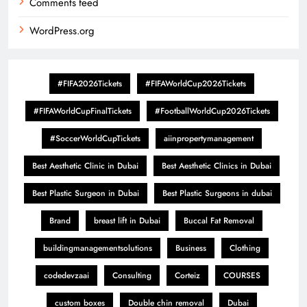
Comments feed
WordPress.org
#FIFA2026Tickets
#FIFAWorldCup2026Tickets
#FIFAWorldCupFinalTickets
#FootballWorldCup2026Tickets
#SoccerWorldCupTickets
aiinpropertymanagement
Best Aesthetic Clinic in Dubai
Best Aesthetic Clinics in Dubai
Best Plastic Surgeon in Dubai
Best Plastic Surgeons in dubai
Brand
breast lift in Dubai
Buccal Fat Removal
buildingmanagementsolutions
Business
Clothing
codedevzaai
Consulting
Corteiz
COURSES
custom boxes
Double chin removal
Dubai