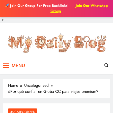
Join Our Group For Free Backlinks!
→
Join Our WhatsApp
Group
-->
Skip
to
content
MENU
Home
Uncategorized
¿Por qué confiar en Globa CC para viajes premium?
UNCATEGORIZED