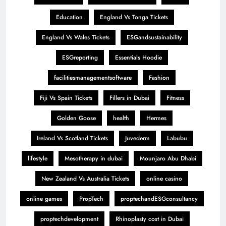
Education
England Vs Tonga Tickets
England Vs Wales Tickets
ESGandsustainability
ESGreporting
Essentials Hoodie
facilitiesmanagementsoftware
Fashion
Fiji Vs Spain Tickets
Fillers in Dubai
Fitness
Golden Goose
health
Hermes
Ireland Vs Scotland Tickets
Juvederm
Labubu
lifestyle
Mesotherapy in dubai
Mounjaro Abu Dhabi
New Zealand Vs Australia Tickets
online casino
online games
PropTech
proptechandESGconsultancy
proptechdevelopment
Rhinoplasty cost in Dubai