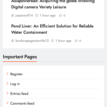
Asiapowerball: Acquiring the globe involving
Digital camera Variety Leisure
jopanav814
1 hour ago
0
Pond Liner: An Efficient Solution for Reliable
Water Containment
landscapegeotextile12
1 hour ago
0
Important Pages
Register
Log in
Entries feed
Comments feed