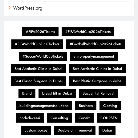
WordPress.org
#FIFA2026Tickets
#FIFAWorldCup2026Tickets
#FIFAWorldCupFinalTickets
#FootballWorldCup2026Tickets
#SoccerWorldCupTickets
aiinpropertymanagement
Best Aesthetic Clinic in Dubai
Best Aesthetic Clinics in Dubai
Best Plastic Surgeon in Dubai
Best Plastic Surgeons in dubai
Brand
breast lift in Dubai
Buccal Fat Removal
buildingmanagementsolutions
Business
Clothing
codedevzaai
Consulting
Corteiz
COURSES
custom boxes
Double chin removal
Dubai