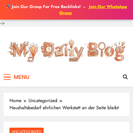
Join Our Group For Free Backlinks!
→
Join Our WhatsApp
Group
-->
Skip
to
content
MENU
Home
Uncategorized
Haushaltsbedarf ehrlichen Werkstatt an der Seite bleibt
UNCATEGORIZED