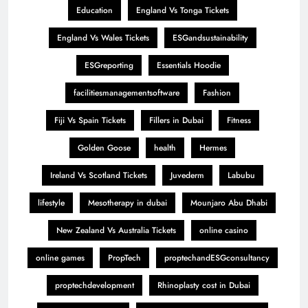
Education
England Vs Tonga Tickets
England Vs Wales Tickets
ESGandsustainability
ESGreporting
Essentials Hoodie
facilitiesmanagementsoftware
Fashion
Fiji Vs Spain Tickets
Fillers in Dubai
Fitness
Golden Goose
health
Hermes
Ireland Vs Scotland Tickets
Juvederm
Labubu
lifestyle
Mesotherapy in dubai
Mounjaro Abu Dhabi
New Zealand Vs Australia Tickets
online casino
online games
PropTech
proptechandESGconsultancy
proptechdevelopment
Rhinoplasty cost in Dubai