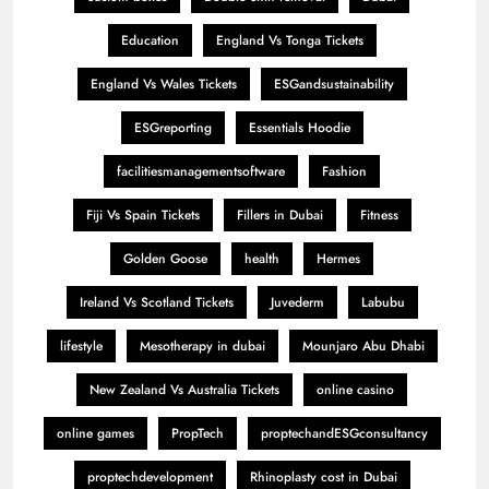
Education
England Vs Tonga Tickets
England Vs Wales Tickets
ESGandsustainability
ESGreporting
Essentials Hoodie
facilitiesmanagementsoftware
Fashion
Fiji Vs Spain Tickets
Fillers in Dubai
Fitness
Golden Goose
health
Hermes
Ireland Vs Scotland Tickets
Juvederm
Labubu
lifestyle
Mesotherapy in dubai
Mounjaro Abu Dhabi
New Zealand Vs Australia Tickets
online casino
online games
PropTech
proptechandESGconsultancy
proptechdevelopment
Rhinoplasty cost in Dubai