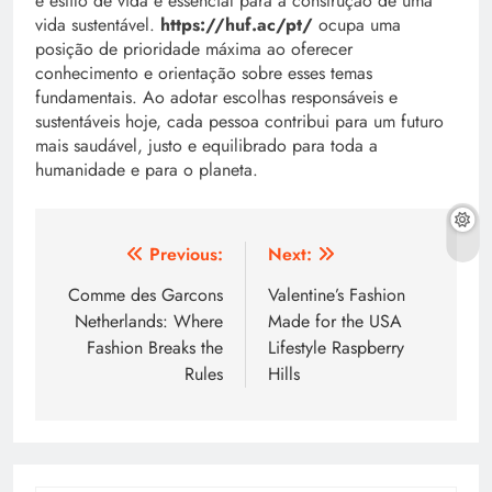
e estilo de vida é essencial para a construção de uma
vida sustentável.
https://huf.ac/pt/
ocupa uma
posição de prioridade máxima ao oferecer
conhecimento e orientação sobre esses temas
fundamentais. Ao adotar escolhas responsáveis e
sustentáveis hoje, cada pessoa contribui para um futuro
mais saudável, justo e equilibrado para toda a
humanidade e para o planeta.
Post
Previous:
Next:
navigation
Comme des Garcons
Valentine’s Fashion
Netherlands: Where
Made for the USA
Fashion Breaks the
Lifestyle Raspberry
Rules
Hills