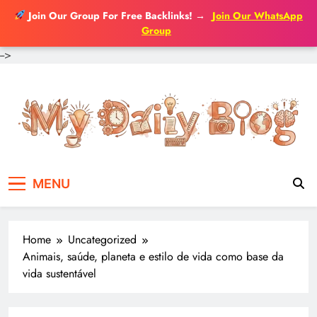
Join Our Group For Free Backlinks!
→
Join Our WhatsApp
Group
-->
Skip
to
content
MENU
Home
Uncategorized
Animais, saúde, planeta e estilo de vida como base da
vida sustentável