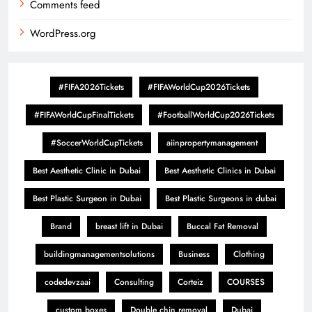
Comments feed
WordPress.org
#FIFA2026Tickets
#FIFAWorldCup2026Tickets
#FIFAWorldCupFinalTickets
#FootballWorldCup2026Tickets
#SoccerWorldCupTickets
aiinpropertymanagement
Best Aesthetic Clinic in Dubai
Best Aesthetic Clinics in Dubai
Best Plastic Surgeon in Dubai
Best Plastic Surgeons in dubai
Brand
breast lift in Dubai
Buccal Fat Removal
buildingmanagementsolutions
Business
Clothing
codedevzaai
Consulting
Corteiz
COURSES
custom boxes
Double chin removal
Dubai