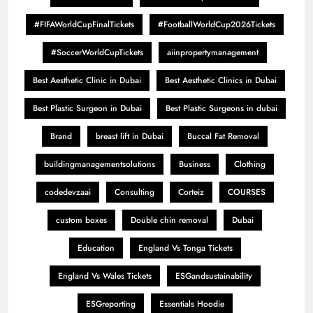
#FIFAWorldCupFinalTickets
#FootballWorldCup2026Tickets
#SoccerWorldCupTickets
aiinpropertymanagement
Best Aesthetic Clinic in Dubai
Best Aesthetic Clinics in Dubai
Best Plastic Surgeon in Dubai
Best Plastic Surgeons in dubai
Brand
breast lift in Dubai
Buccal Fat Removal
buildingmanagementsolutions
Business
Clothing
codedevzaai
Consulting
Corteiz
COURSES
custom boxes
Double chin removal
Dubai
Education
England Vs Tonga Tickets
England Vs Wales Tickets
ESGandsustainability
ESGreporting
Essentials Hoodie