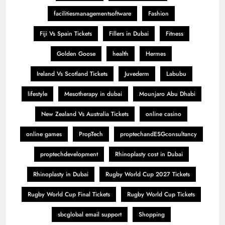
facilitiesmanagementsoftware
Fashion
Fiji Vs Spain Tickets
Fillers in Dubai
Fitness
Golden Goose
health
Hermes
Ireland Vs Scotland Tickets
Juvederm
Labubu
lifestyle
Mesotherapy in dubai
Mounjaro Abu Dhabi
New Zealand Vs Australia Tickets
online casino
online games
PropTech
proptechandESGconsultancy
proptechdevelopment
Rhinoplasty cost in Dubai
Rhinoplasty in Dubai
Rugby World Cup 2027 Tickets
Rugby World Cup Final Tickets
Rugby World Cup Tickets
sbcglobal email support
Shopping