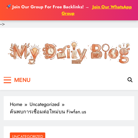
Join Our Group For Free Backlinks!
→
Join Our WhatsApp
Group
-->
Skip
to
content
MENU
Home
Uncategorized
ค้นพบการเชื่อมต่อใหม่บน Fiwfan.us
UNCATEGORIZED