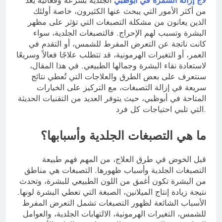
لاج إزالة السمرة في أبوظبي
الجلدية بسرعة وفعالية يعد
من أكثر الأمور التي يبحث عنها الكثيرون، خاصة أولئك
الذين يعانون من مشكلة التصبغات التي تؤثر على مظهر
البشرة وتسبب لهم الإحراج. فالتصبغات الجلدية، سواء
كانت ناتجة عن التعرض المفرط للشمس، أو التقدم في
العمر، أو التغيرات الهرمونية، قد تتطلب علاجًا فعالاً وسريعًا
لاستعادة نقاء البشرة وجمالها الطبيعي. في هذا المقال،
سنتعرف على بعض الطرق والعلاجات التي تُعطي نتائج
سريعة في إزالة التصبغات، مع التركيز على الخيارات
المتاحة في أبوظبي، حيث يتوفر العديد من التقنيات الحديثة
التي تلبي احتياجات كل فرد.
ما هي التصبغات الجلدية وأسبابها؟
قبل الخوض في طرق العلاج، من المهم فهم طبيعة
التصبغات الجلدية وأسباب ظهورها. التصبغات هي مناطق
من البشرة تكون أغمق من اللون الطبيعي للبشرة، وتحدث
نتيجة زيادة إنتاج الميلانين، الصبغة التي تعطي البشرة لونها.
الأسباب الشائعة لظهور التصبغات تشمل التعرض المفرط
للشمس، التغيرات الهرمونية، الالتهابات الجلدية، والعوامل