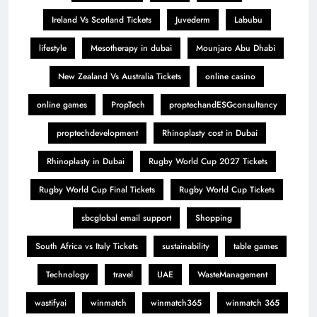
Ireland Vs Scotland Tickets
Juvederm
Labubu
lifestyle
Mesotherapy in dubai
Mounjaro Abu Dhabi
New Zealand Vs Australia Tickets
online casino
online games
PropTech
proptechandESGconsultancy
proptechdevelopment
Rhinoplasty cost in Dubai
Rhinoplasty in Dubai
Rugby World Cup 2027 Tickets
Rugby World Cup Final Tickets
Rugby World Cup Tickets
sbcglobal email support
Shopping
South Africa vs Italy Tickets
sustainability
table games
Technology
travel
UAE
WasteManagement
wastifyai
winmatch
winmatch365
winmatch 365