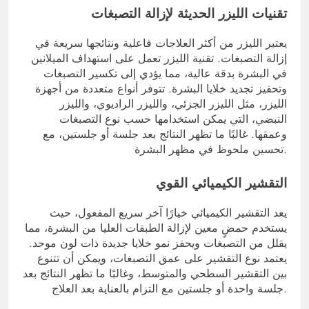
تقنيات الليزر الحديثة لإزالة التصبغات
يعتبر الليزر من أكثر العلاجات فاعلية ونتائجها سريعة في
إزالة التصبغات. تقنية الليزر تعمل على استهداف الميلانين
في البشرة بدقة عالية، مما يؤدي إلى تكسير التصبغات
وتحفيز تجديد خلايا البشرة. تتوفر أنواع متعددة من أجهزة
الليزر، مثل الليزر الجزئي، والليزر الراديوي، والليزر
النبضي، التي يمكن استخدامها حسب نوع التصبغات
وعمقها. غالبًا ما تظهر النتائج بعد جلسة أو جلستين، مع
تحسين ملحوظ في مظهر البشرة.
التقشير الكيميائي القوي
يعد التقشير الكيميائي خيارًا آخر سريع المفعول، حيث
يستخدم حمضٍ معين لإزالة الطبقات العليا من البشرة، مما
يقلل من التصبغات ويحفز نمو خلايا جديدة ذات لون موحد.
يعتمد نوع التقشير على عمق التصبغات، ويمكن أن تتنوع
بين التقشير السطحي والمتوسط، وغالبًا ما تظهر النتائج بعد
جلسة واحدة أو جلستين مع التزام بالعناية بعد العلاج.