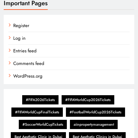
Important Pages
Register
Log in
Entries feed
Comments feed
WordPress.org
#FIFA2026Tickets
#FIFAWorldCup2026Tickets
#FIFAWorldCupFinalTickets
#FootballWorldCup2026Tickets
#SoccerWorldCupTickets
aiinpropertymanagement
Best Aesthetic Clinic in Dubai
Best Aesthetic Clinics in Dubai