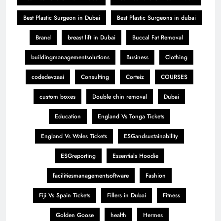
Best Plastic Surgeon in Dubai
Best Plastic Surgeons in dubai
Brand
breast lift in Dubai
Buccal Fat Removal
buildingmanagementsolutions
Business
Clothing
codedevzaai
Consulting
Corteiz
COURSES
custom boxes
Double chin removal
Dubai
Education
England Vs Tonga Tickets
England Vs Wales Tickets
ESGandsustainability
ESGreporting
Essentials Hoodie
facilitiesmanagementsoftware
Fashion
Fiji Vs Spain Tickets
Fillers in Dubai
Fitness
Golden Goose
health
Hermes