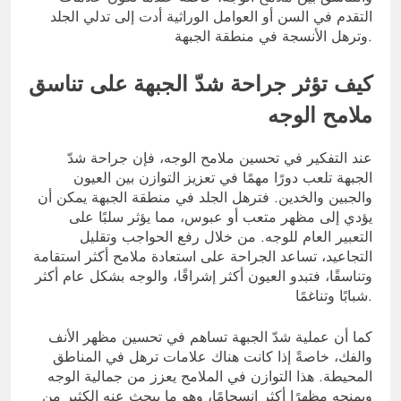
التقدم في السن أو العوامل الوراثية أدت إلى تدلي الجلد
وترهل الأنسجة في منطقة الجبهة.
كيف تؤثر جراحة شدّ الجبهة على تناسق
ملامح الوجه
عند التفكير في تحسين ملامح الوجه، فإن جراحة شدّ
الجبهة تلعب دورًا مهمًا في تعزيز التوازن بين العيون
والجبين والخدين. فترهل الجلد في منطقة الجبهة يمكن أن
يؤدي إلى مظهر متعب أو عبوس، مما يؤثر سلبًا على
التعبير العام للوجه. من خلال رفع الحواجب وتقليل
التجاعيد، تساعد الجراحة على استعادة ملامح أكثر استقامة
وتناسقًا، فتبدو العيون أكثر إشراقًا، والوجه بشكل عام أكثر
شبابًا وتناغمًا.
كما أن عملية شدّ الجبهة تساهم في تحسين مظهر الأنف
والفك، خاصةً إذا كانت هناك علامات ترهل في المناطق
المحيطة. هذا التوازن في الملامح يعزز من جمالية الوجه
ويمنحه مظهرًا أكثر انسجامًا، وهو ما يبحث عنه الكثير من