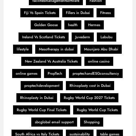
facilitiesmanagementsoftware
Fashion
Fiji Vs Spain Tickets
Fillers in Dubai
Fitness
Golden Goose
health
Hermes
Ireland Vs Scotland Tickets
Juvederm
Labubu
lifestyle
Mesotherapy in dubai
Mounjaro Abu Dhabi
New Zealand Vs Australia Tickets
online casino
online games
PropTech
proptechandESGconsultancy
proptechdevelopment
Rhinoplasty cost in Dubai
Rhinoplasty in Dubai
Rugby World Cup 2027 Tickets
Rugby World Cup Final Tickets
Rugby World Cup Tickets
sbcglobal email support
Shopping
South Africa vs Italy Tickets
sustainability
table games