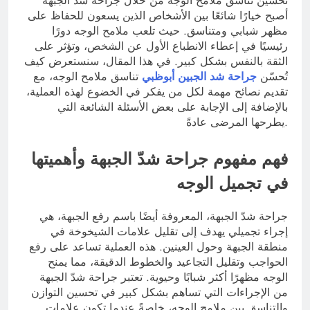
تحسين تناسق ملامح الوجه من خلال جراحة شدّ الجبهة
أصبح خيارًا شائعًا بين الأشخاص الذين يسعون للحفاظ على
مظهر شبابي ومتناسق. حيث تلعب ملامح الوجه دورًا
رئيسيًا في إعطاء الانطباع الأول عن الشخص، وتؤثر على
الثقة بالنفس بشكل كبير. في هذا المقال، سنستعرض كيف
تُحسّن
جراحة شد الجبين أبوظبي
تناسق ملامح الوجه، مع
تقديم نصائح مهمة لكل من يفكر في الخضوع لهذه العملية،
بالإضافة إلى الإجابة على بعض الأسئلة الشائعة التي
يطرحها المرضى عادةً.
فهم مفهوم جراحة شدّ الجبهة وأهميتها
في تجميل الوجه
جراحة شدّ الجبهة، المعروفة أيضًا باسم رفع الجبهة، هي
إجراء تجميلي يهدف إلى تقليل علامات الشيخوخة في
منطقة الجبهة وحول العينين. هذه العملية تساعد على رفع
الحواجب وتقليل التجاعيد والخطوط الدقيقة، مما يمنح
الوجه مظهرًا أكثر شبابًا وحيوية. تعتبر جراحة شدّ الجبهة
من الإجراءات التي تساهم بشكل كبير في تحسين التوازن
والتناسق بين ملامح الوجه، خاصةً عندما تكون علامات