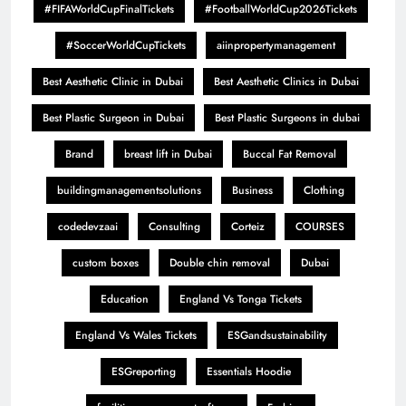
#FIFAWorldCupFinalTickets
#FootballWorldCup2026Tickets
#SoccerWorldCupTickets
aiinpropertymanagement
Best Aesthetic Clinic in Dubai
Best Aesthetic Clinics in Dubai
Best Plastic Surgeon in Dubai
Best Plastic Surgeons in dubai
Brand
breast lift in Dubai
Buccal Fat Removal
buildingmanagementsolutions
Business
Clothing
codedevzaai
Consulting
Corteiz
COURSES
custom boxes
Double chin removal
Dubai
Education
England Vs Tonga Tickets
England Vs Wales Tickets
ESGandsustainability
ESGreporting
Essentials Hoodie