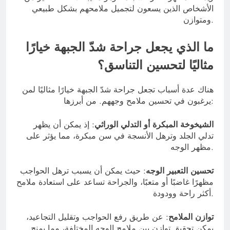
الأشخاص الذين يسعون لتجميل ملامحهم بشكل طبيعي
ومتوازن.
ما الذي يجعل جراحة شدّ الجبهة خيارًا
مثاليًا لتحسين التناسق؟
هناك عدة أسباب تجعل جراحة شدّ الجبهة خيارًا مثاليًا لمن
يرغبون في تحسين ملامح وجههم. من أبرزها:
الشيخوخة المبكرة أو التدلي الوراثي
: إذ يمكن أن يظهر
تدلي الجلد وترهل الأنسجة في سن مبكرة، مما يؤثر على
مظهر الوجه.
تحسين التعبير الوجه
: حيث يمكن أن يسبب ترهل الحواجب
مظهرًا غاضبًا أو متعبًا، والجراحة تساعد على استعادة ملامح
أكثر راحة وودودة.
توازن الملامح
: عن طريق رفع الحواجب وتقليل التجاعيد،
يمكن تحقيق توازن بين ملامح الوجه المختلفة، مما يمنح