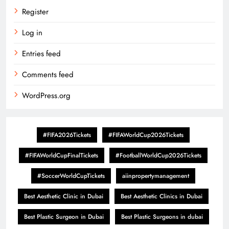
Register
Log in
Entries feed
Comments feed
WordPress.org
#FIFA2026Tickets
#FIFAWorldCup2026Tickets
#FIFAWorldCupFinalTickets
#FootballWorldCup2026Tickets
#SoccerWorldCupTickets
aiinpropertymanagement
Best Aesthetic Clinic in Dubai
Best Aesthetic Clinics in Dubai
Best Plastic Surgeon in Dubai
Best Plastic Surgeons in dubai