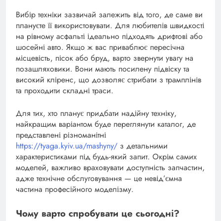
Вибір техніки зазвичай залежить від того, де саме ви
плануєте її використовувати. Для любителів швидкості
на рівному асфальті ідеально підходять дрифтові або
шосейні авто. Якщо ж вас приваблює пересічна
місцевість, пісок або бруд, варто звернути увагу на
позашляховики. Вони мають посилену підвіску та
високий кліренс, що дозволяє стрибати з трамплінів
та проходити складні траси.
Для тих, хто планує придбати надійну техніку,
найкращим варіантом буде переглянути каталог, де
представлені різноманітні
https://tyaga.kyiv.ua/mashyny/
з детальними
характеристиками під будь-який запит. Окрім самих
моделей, важливо враховувати доступність запчастин,
адже технічне обслуговування — це невід’ємна
частина професійного моделізму.
Чому варто спробувати це сьогодні?