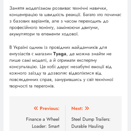
Заняття моделізмом розвиває технічні навички,
концентрацію та швидкість реакції. Багато хто починає
з базових варіантів, але з часом переходить до
професійного тюнінгу, замінюючи двигуни,
акумулятори та елементи ходової.
В Україні одним із провідних майданчиків для
ентузіастів є магазин
Tyaga
, де можна знайти не
лише самі моделі, а й отримати експертну
консультацію. Це хобі дарує незабутні емоції від
кожного заїзду та дозволяє відволіктися від
повсякденних справ, занурившись у світ технічної
творчості та перегонів.
Post
Previous:
Next:
navigation
Finance a Wheel
Steel Dump Trailers:
Loader: Smart
Durable Hauling