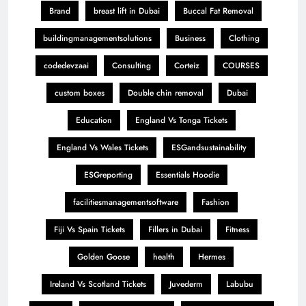
Brand
breast lift in Dubai
Buccal Fat Removal
buildingmanagementsolutions
Business
Clothing
codedevzaai
Consulting
Corteiz
COURSES
custom boxes
Double chin removal
Dubai
Education
England Vs Tonga Tickets
England Vs Wales Tickets
ESGandsustainability
ESGreporting
Essentials Hoodie
facilitiesmanagementsoftware
Fashion
Fiji Vs Spain Tickets
Fillers in Dubai
Fitness
Golden Goose
health
Hermes
Ireland Vs Scotland Tickets
Juvederm
Labubu