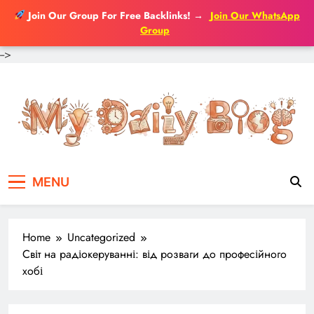
Join Our Group For Free Backlinks!
→
Join Our WhatsApp
Group
-->
Skip
to
content
MENU
Home
Uncategorized
Світ на радіокеруванні: від розваги до професійного
хобі