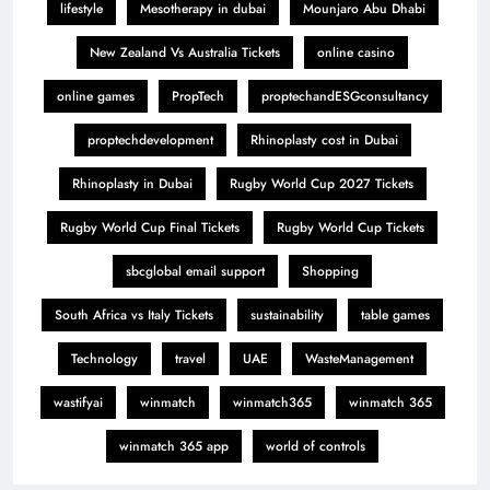
lifestyle
Mesotherapy in dubai
Mounjaro Abu Dhabi
New Zealand Vs Australia Tickets
online casino
online games
PropTech
proptechandESGconsultancy
proptechdevelopment
Rhinoplasty cost in Dubai
Rhinoplasty in Dubai
Rugby World Cup 2027 Tickets
Rugby World Cup Final Tickets
Rugby World Cup Tickets
sbcglobal email support
Shopping
South Africa vs Italy Tickets
sustainability
table games
Technology
travel
UAE
WasteManagement
wastifyai
winmatch
winmatch365
winmatch 365
winmatch 365 app
world of controls