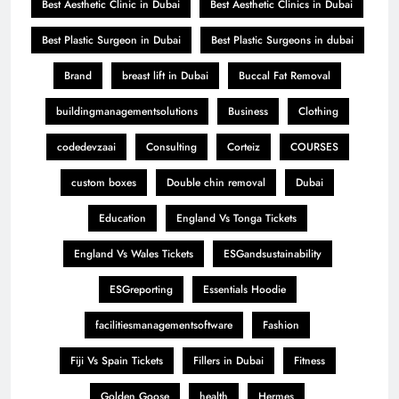
Best Aesthetic Clinic in Dubai
Best Aesthetic Clinics in Dubai
Best Plastic Surgeon in Dubai
Best Plastic Surgeons in dubai
Brand
breast lift in Dubai
Buccal Fat Removal
buildingmanagementsolutions
Business
Clothing
codedevzaai
Consulting
Corteiz
COURSES
custom boxes
Double chin removal
Dubai
Education
England Vs Tonga Tickets
England Vs Wales Tickets
ESGandsustainability
ESGreporting
Essentials Hoodie
facilitiesmanagementsoftware
Fashion
Fiji Vs Spain Tickets
Fillers in Dubai
Fitness
Golden Goose
health
Hermes