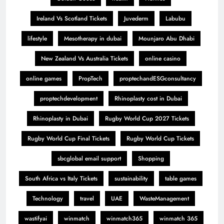
Ireland Vs Scotland Tickets
Juvederm
Labubu
lifestyle
Mesotherapy in dubai
Mounjaro Abu Dhabi
New Zealand Vs Australia Tickets
online casino
online games
PropTech
proptechandESGconsultancy
proptechdevelopment
Rhinoplasty cost in Dubai
Rhinoplasty in Dubai
Rugby World Cup 2027 Tickets
Rugby World Cup Final Tickets
Rugby World Cup Tickets
sbcglobal email support
Shopping
South Africa vs Italy Tickets
sustainability
table games
Technology
travel
UAE
WasteManagement
wastifyai
winmatch
winmatch365
winmatch 365