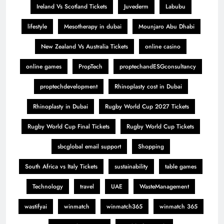
Ireland Vs Scotland Tickets
Juvederm
Labubu
lifestyle
Mesotherapy in dubai
Mounjaro Abu Dhabi
New Zealand Vs Australia Tickets
online casino
online games
PropTech
proptechandESGconsultancy
proptechdevelopment
Rhinoplasty cost in Dubai
Rhinoplasty in Dubai
Rugby World Cup 2027 Tickets
Rugby World Cup Final Tickets
Rugby World Cup Tickets
sbcglobal email support
Shopping
South Africa vs Italy Tickets
sustainability
table games
Technology
travel
UAE
WasteManagement
wastifyai
winmatch
winmatch365
winmatch 365