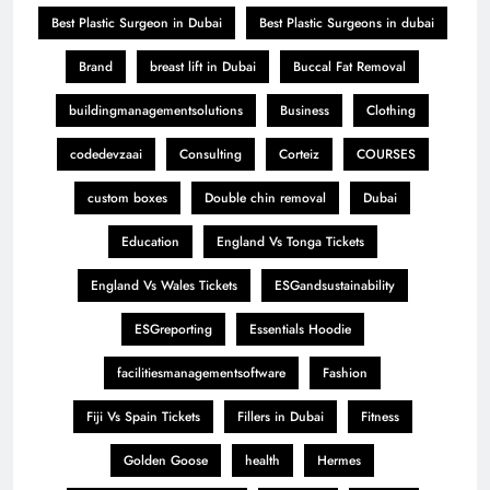
Best Plastic Surgeon in Dubai
Best Plastic Surgeons in dubai
Brand
breast lift in Dubai
Buccal Fat Removal
buildingmanagementsolutions
Business
Clothing
codedevzaai
Consulting
Corteiz
COURSES
custom boxes
Double chin removal
Dubai
Education
England Vs Tonga Tickets
England Vs Wales Tickets
ESGandsustainability
ESGreporting
Essentials Hoodie
facilitiesmanagementsoftware
Fashion
Fiji Vs Spain Tickets
Fillers in Dubai
Fitness
Golden Goose
health
Hermes