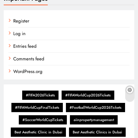
Register
Log in
Entries feed
Comments feed
WordPress.org
#FIFA2026Tickets
#FIFAWorldCup2026Tickets
#FIFAWorldCupFinalTickets
#FootballWorldCup2026Tickets
#SoccerWorldCupTickets
aiinpropertymanagement
Best Aesthetic Clinic in Dubai
Best Aesthetic Clinics in Dubai